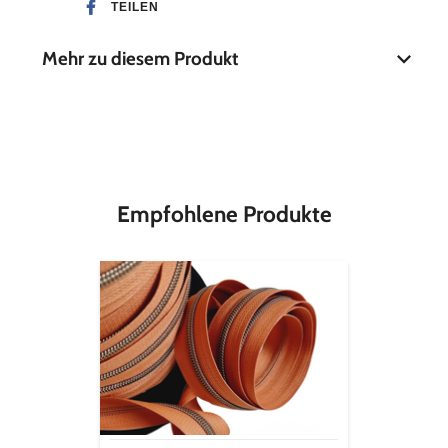
TEILEN
Mehr zu diesem Produkt
Material
100 % Baumwolle
Breite
30 mm
Empfohlene Produkte
Endlos-
Reißverschluss
metallisiert
altmessing
-
pueblo