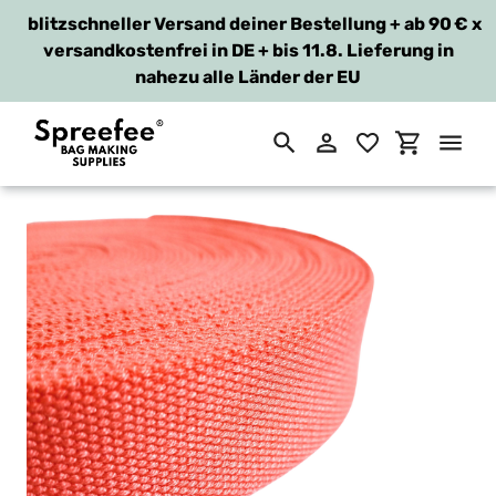
blitzschneller Versand deiner Bestellung + ab 90 €
x
versandkostenfrei in DE + bis 11.8. Lieferung in
nahezu alle Länder der EU
Suchen
Einloggen
Einkaufsw
Direkt
zum
Inhalt