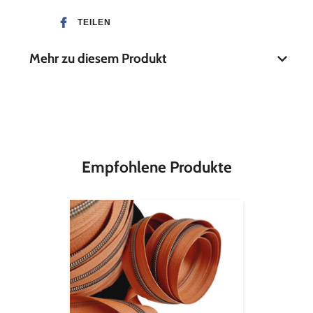
TEILEN
Mehr zu diesem Produkt
Material
100 % Baumwolle
Breite
30 mm
Empfohlene Produkte
Endlos-
Reißverschluss
metallisiert
altmessing
-
pueblo