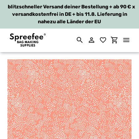
blitzschneller Versand deiner Bestellung + ab 90 €
x
versandkostenfrei in DE + bis 11.8. Lieferung in
nahezu alle Länder der EU
Suchen
Einloggen
Einkaufsw
Direkt
zum
Inhalt