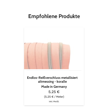
Stoffbreite
112 cm
Empfohlene Produkte
Endlos-
Reißverschluss
metallisiert
altmessing
-
koralle
Endlos-Reißverschluss metallisiert
altmessing - koralle
Made in Germany
5,25 €
(5,25 € / Meter)
inkl. MwSt.