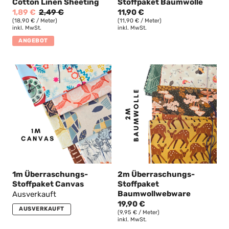
Cotton Linen Sheeting
Stoffpaket Baumwolle
1,89 €
2,49 €
11,90 €
(18,90 € / Meter)
(11,90 € / Meter)
inkl. MwSt.
inkl. MwSt.
ANGEBOT
1m Überraschungs-
2m Überraschungs-
Stoffpaket Canvas
Stoffpaket
Baumwollwebware
Ausverkauft
19,90 €
AUSVERKAUFT
(9,95 € / Meter)
inkl. MwSt.