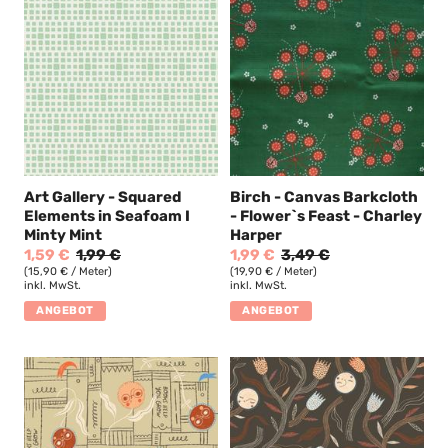
Art Gallery - Squared
Birch - Canvas Barkcloth
Elements in Seafoam I
- Flower`s Feast - Charley
Minty Mint
Harper
1,59 €
1,99 €
1,99 €
3,49 €
(15,90 € / Meter)
(19,90 € / Meter)
inkl. MwSt.
inkl. MwSt.
ANGEBOT
ANGEBOT