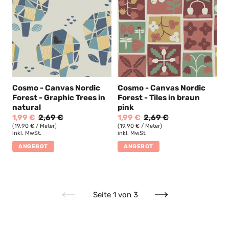
Cosmo - Canvas Nordic
Cosmo - Canvas Nordic
Forest - Graphic Trees in
Forest - Tiles in braun
natural
pink
1,99 €
2,69 €
1,99 €
2,69 €
(19,90 € / Meter)
(19,90 € / Meter)
inkl. MwSt.
inkl. MwSt.
ANGEBOT
ANGEBOT
Seite 1 von 3
Vorherige
Nächste
Seite
Seite