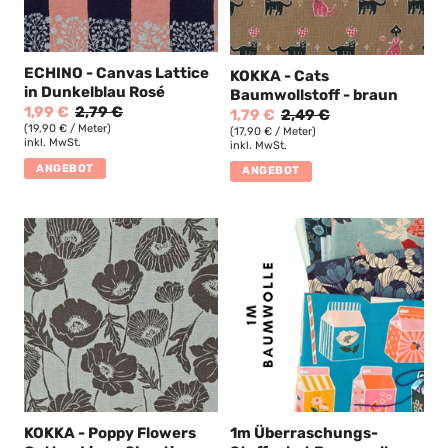
ECHINO - Canvas Lattice
KOKKA - Cats
in Dunkelblau Rosé
Baumwollstoff - braun
1,99 €
2,79 €
1,79 €
2,49 €
(19,90 € / Meter)
(17,90 € / Meter)
inkl. MwSt.
inkl. MwSt.
ANGEBOT
ANGEBOT
KOKKA - Poppy Flowers
1m Überraschungs-