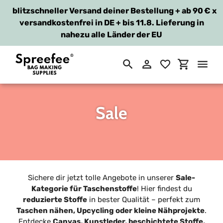
blitzschneller Versand deiner Bestellung + ab 90 €
x
versandkostenfrei in DE + bis 11.8. Lieferung in
nahezu alle Länder der EU
Suchen
Einloggen
Einkaufsw
Direkt
zum
Inhalt
S
Sale
a
m
m
Sichere dir jetzt tolle Angebote in unserer
Sale-
l
Kategorie für Taschenstoffe
! Hier findest du
reduzierte Stoffe
in bester Qualität – perfekt zum
u
Taschen nähen, Upcycling oder kleine Nähprojekte
.
Entdecke
Canvas, Kunstleder, beschichtete Stoffe,