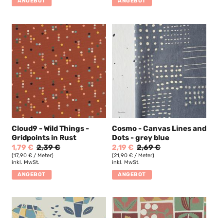
ANGEBOT
ANGEBOT
Cloud9 - Wild Things -
Cosmo - Canvas Lines and
Gridpoints in Rust
Dots - grey blue
1,79 €
2,39 €
2,19 €
2,69 €
(17,90 € / Meter)
(21,90 € / Meter)
inkl. MwSt.
inkl. MwSt.
ANGEBOT
ANGEBOT