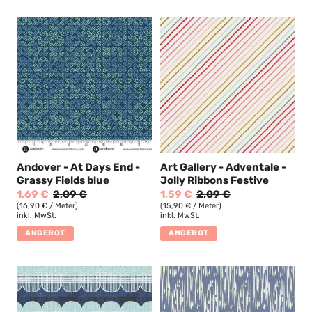
Andover - At Days End -
Art Gallery - Adventale -
Grassy Fields blue
Jolly Ribbons Festive
1,69 €
2,09 €
1,59 €
2,09 €
(16,90 € / Meter)
(15,90 € / Meter)
inkl. MwSt.
inkl. MwSt.
ANGEBOT
ANGEBOT