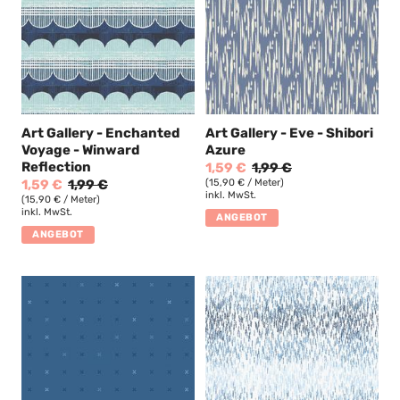
Art Gallery - Enchanted
Art Gallery - Eve - Shibori
Voyage - Winward
Azure
Reflection
1,59 €
1,99 €
1,59 €
1,99 €
(15,90 € / Meter)
inkl. MwSt.
(15,90 € / Meter)
inkl. MwSt.
ANGEBOT
ANGEBOT