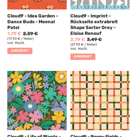
Cloud9 - Idea Garden -
Cloud9 - Imprint -
Dance Buds - Meenal
Rückseite extrabreit
Patel
Shape Sorter Grey -
Eloise Renouf
1,79 €
2,39 €
(17,90 € / Meter)
2,79 €
3,49 €
inkl. MwSt.
(27,90 € / Meter)
inkl. MwSt.
ANGEBOT
ANGEBOT
Cloud9 - Life of Plants -
Cloud9 - Poppy Fields -