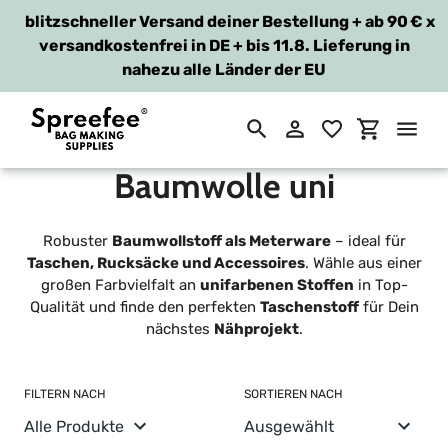
blitzschneller Versand deiner Bestellung + ab 90 €
x
versandkostenfrei in DE + bis 11.8. Lieferung in
nahezu alle Länder der EU
Suchen
Einloggen
Einkaufsw
Direkt
S
zum
Baumwolle uni
Inhalt
a
Robuster
Baumwollstoff als Meterware
– ideal für
m
Taschen, Rucksäcke und Accessoires
. Wähle aus einer
großen Farbvielfalt an
unifarbenen Stoffen
in Top-
m
Qualität und finde den perfekten
Taschenstoff
für Dein
nächstes
Nähprojekt
.
l
u
FILTERN NACH
SORTIEREN NACH
n