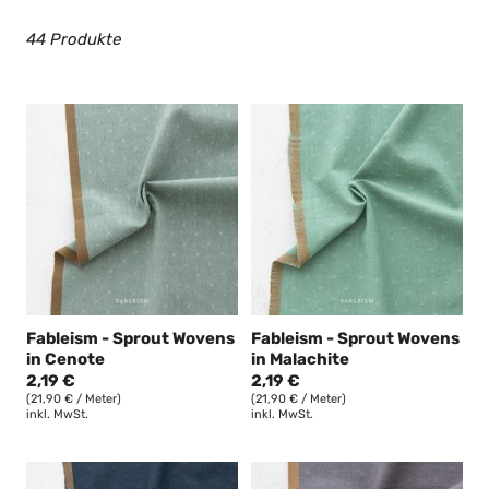
g
44 Produkte
:
Fableism - Sprout Wovens
Fableism - Sprout Wovens
in Cenote
in Malachite
2,19 €
2,19 €
(21,90 € / Meter)
(21,90 € / Meter)
inkl. MwSt.
inkl. MwSt.