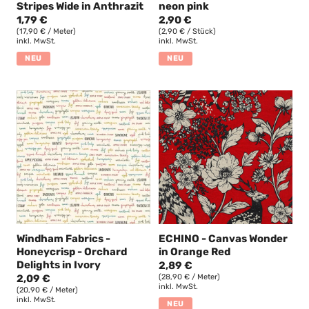
Stripes Wide in Anthrazit
neon pink
1,79 €
2,90 €
(17,90 € / Meter)
(2,90 € / Stück)
inkl. MwSt.
inkl. MwSt.
NEU
NEU
Windham Fabrics -
ECHINO - Canvas Wonder
Honeycrisp - Orchard
in Orange Red
Delights in Ivory
2,89 €
2,09 €
(28,90 € / Meter)
inkl. MwSt.
(20,90 € / Meter)
inkl. MwSt.
NEU