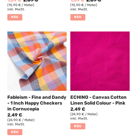
1,59 €
2,09 €
1,59 €
2,09 €
(15,90 € / Meter)
(15,90 € / Meter)
inkl. MwSt.
inkl. MwSt.
NEU
NEU
Fableism - Fine and Dandy
ECHINO - Canvas Cotton
- 1 Inch Happy Checkers
Linen Solid Colour - Pink
in Cornucopia
2,49 €
2,49 €
(24,90 € / Meter)
inkl. MwSt.
(24,90 € / Meter)
inkl. MwSt.
NEU
NEU