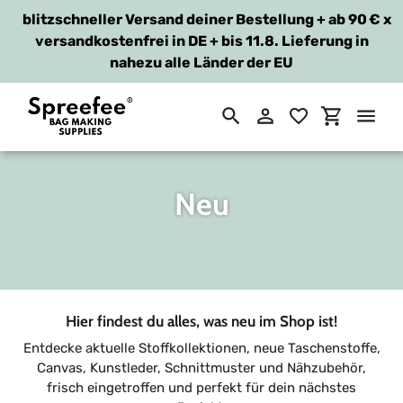
blitzschneller Versand deiner Bestellung + ab 90 €
x
versandkostenfrei in DE + bis 11.8. Lieferung in
nahezu alle Länder der EU
Suchen
Einloggen
Einkaufsw
Direkt
zum
Inhalt
S
Neu
a
m
m
Hier findest du alles, was neu im Shop ist!
l
Entdecke aktuelle Stoffkollektionen, neue Taschenstoffe,
Canvas, Kunstleder, Schnittmuster und Nähzubehör,
u
frisch eingetroffen und perfekt für dein nächstes