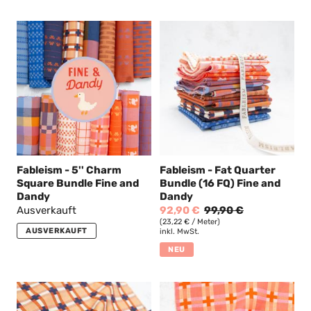
Fableism - 5'' Charm
Fableism - Fat Quarter
Square Bundle Fine and
Bundle (16 FQ) Fine and
Dandy
Dandy
Ausverkauft
92,90 €
99,90 €
(23,22 € / Meter)
AUSVERKAUFT
inkl. MwSt.
NEU