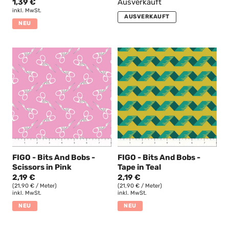
1,39 €
Ausverkauft
inkl. MwSt.
AUSVERKAUFT
NEU
FIGO - Bits And Bobs -
FIGO - Bits And Bobs -
Scissors in Pink
Tape in Teal
2,19 €
2,19 €
(21,90 € / Meter)
(21,90 € / Meter)
inkl. MwSt.
inkl. MwSt.
NEU
NEU