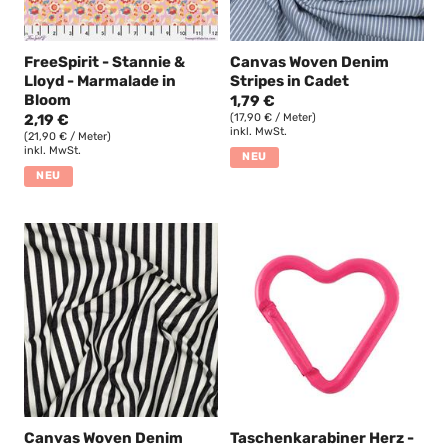
FreeSpirit - Stannie &
Canvas Woven Denim
Lloyd - Marmalade in
Stripes in Cadet
Bloom
1,79 €
2,19 €
(17,90 € / Meter)
inkl. MwSt.
(21,90 € / Meter)
inkl. MwSt.
NEU
NEU
Canvas Woven Denim
Taschenkarabiner Herz -