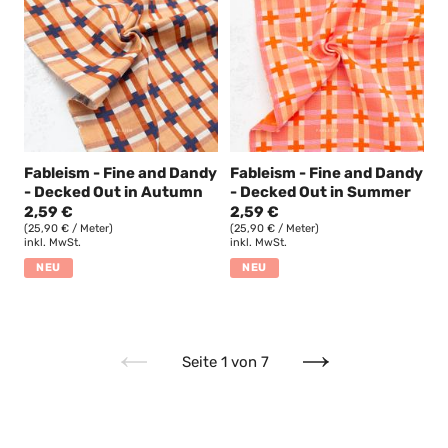
Fableism - Fine and Dandy
Fableism - Fine and Dandy
- Decked Out in Autumn
- Decked Out in Summer
2,59 €
2,59 €
(25,90 € / Meter)
(25,90 € / Meter)
inkl. MwSt.
inkl. MwSt.
NEU
NEU
Seite 1 von 7
Vorherige
Nächste
Seite
Seite