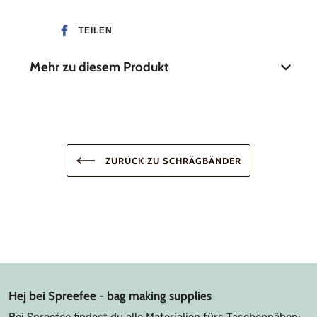
TEILEN
Mehr zu diesem Produkt
Breite
20 mm
Material
50 % Baumwolle, 50 %
Polyester
ZURÜCK ZU SCHRÄGBÄNDER
Hej bei Spreefee - bag making supplies
Bei Spreefee findest du alle Materialien fürs Taschennähen: