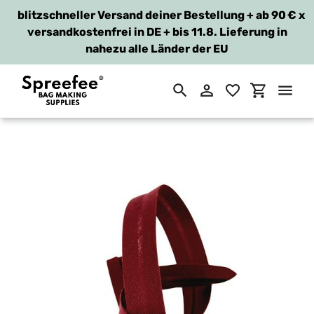
blitzschneller Versand deiner Bestellung + ab 90 €
x
versandkostenfrei in DE + bis 11.8. Lieferung in
nahezu alle Länder der EU
Suchen
Einloggen
Einkaufsw
Direkt
zum
Inhalt