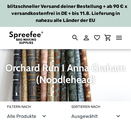
blitzschneller Versand deiner Bestellung + ab 90 €
x
versandkostenfrei in DE + bis 11.8. Lieferung in
nahezu alle Länder der EU
Suchen
Einloggen
Einkaufsw
Direkt
zum
S
Orchard Run I Anna Graham
Inhalt
a
(Noodlehead)
m
m
FILTERN NACH
SORTIEREN NACH
l
u