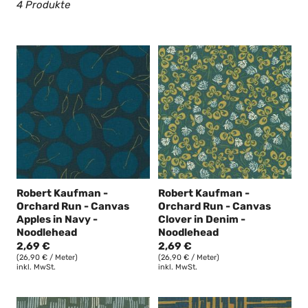
4 Produkte
n
g
:
Robert Kaufman -
Robert Kaufman -
Orchard Run - Canvas
Orchard Run - Canvas
Apples in Navy -
Clover in Denim -
Noodlehead
Noodlehead
2,69 €
2,69 €
(26,90 € / Meter)
(26,90 € / Meter)
inkl. MwSt.
inkl. MwSt.