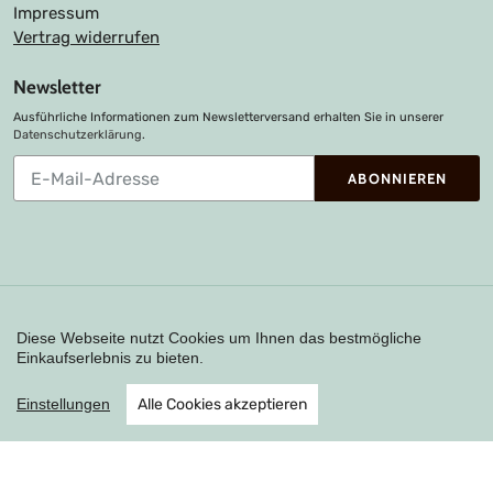
Impressum
Vertrag widerrufen
Newsletter
Ausführliche Informationen zum Newsletterversand erhalten Sie in unserer
Datenschutzerklärung
.
Abonnieren
ABONNIEREN
Sie
unsere
Mailingliste
Zahlungsarten
Diese Webseite nutzt Cookies um Ihnen das bestmögliche
Einkaufserlebnis zu bieten.
Instagram
Einstellungen
Alle Cookies akzeptieren
Shop erstellt mit VersaCommerce.