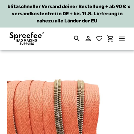
blitzschneller Versand deiner Bestellung + ab 90 €
x
versandkostenfrei in DE + bis 11.8. Lieferung in
nahezu alle Länder der EU
Suchen
Einloggen
Einkaufsw
Direkt
zum
Inhalt