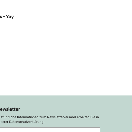
s - Yay
ewsletter
sführliche Informationen zum Newsletterversand erhalten Sie in
nserer
Datenschutzerklärung
.
bonnieren