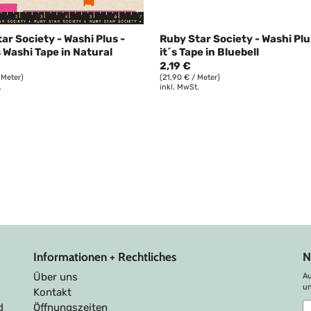
ar Society - Washi Plus -
Ruby Star Society - Washi Plu
Washi Tape in Natural
it´s Tape in Bluebell
2,19 €
 Meter)
(21,90 € / Meter)
.
inkl. MwSt.
Informationen + Rechtliches
N
Über uns
Au
u
Kontakt
A
d
Öffnungszeiten