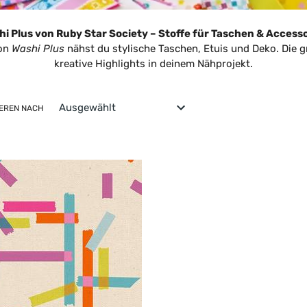
l
u
i Plus von Ruby Star Society – Stoffe für Taschen & Access
ion
Washi Plus
nähst du stylische Taschen, Etuis und Deko. Die 
n
kreative Highlights in deinem Nähprojekt.
g
IEREN NACH
: