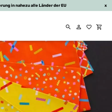
erung in nahezu alle Länder der EU
x
Suchen
Einloggen
Einkau
y