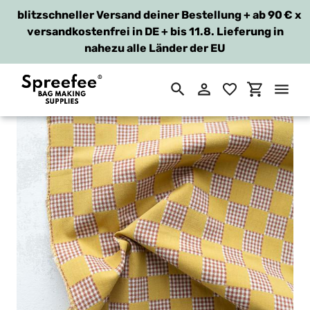
blitzschneller Versand deiner Bestellung + ab 90 €
x
versandkostenfrei in DE + bis 11.8. Lieferung in
nahezu alle Länder der EU
Suchen
Einloggen
Einkaufsw
Direkt
zum
Inhalt