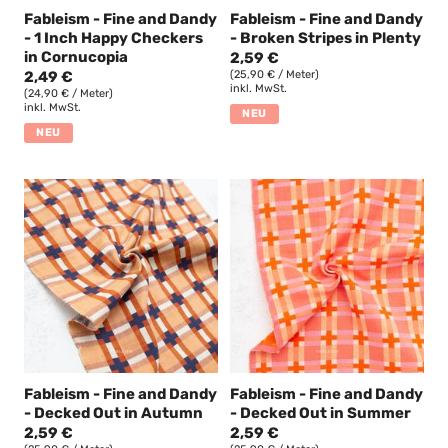
Fableism - Fine and Dandy
Fableism - Fine and Dandy
- 1 Inch Happy Checkers
- Broken Stripes in Plenty
in Cornucopia
2,59 €
2,49 €
(25,90 € / Meter)
inkl. MwSt.
(24,90 € / Meter)
inkl. MwSt.
NEU
NEU
Fableism - Fine and Dandy
Fableism - Fine and Dandy
- Decked Out in Autumn
- Decked Out in Summer
2,59 €
2,59 €