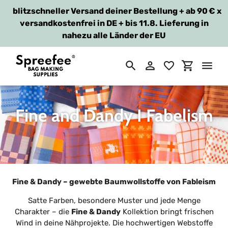
blitzschneller Versand deiner Bestellung + ab 90 €
x
versandkostenfrei in DE + bis 11.8. Lieferung in
nahezu alle Länder der EU
Suchen
Einloggen
Einkaufsw
Direkt
zum
Inhalt
S
Fine and Dandy I Fabelism
a
m
m
Fine & Dandy – gewebte Baumwollstoffe von Fableism
l
Satte Farben, besondere Muster und jede Menge
u
Charakter – die
Fine & Dandy
Kollektion bringt frischen
Wind in deine Nähprojekte. Die hochwertigen Webstoffe