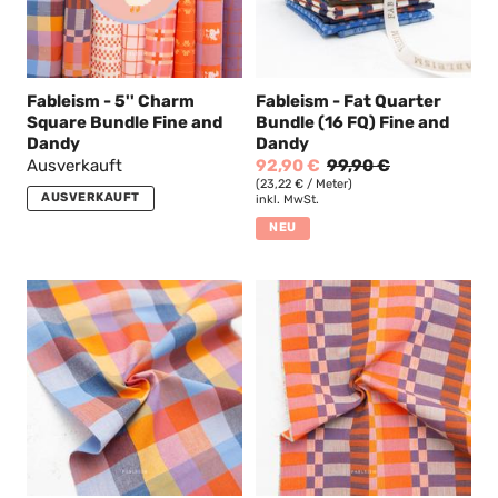
Fableism - 5'' Charm
Fableism - Fat Quarter
Square Bundle Fine and
Bundle (16 FQ) Fine and
Dandy
Dandy
Ausverkauft
92,90 €
99,90 €
(23,22 € / Meter)
AUSVERKAUFT
inkl. MwSt.
NEU