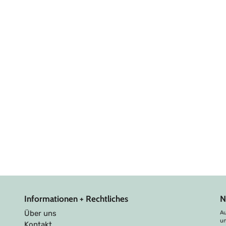
Informationen + Rechtliches
N
Über uns
Au
u
Kontakt