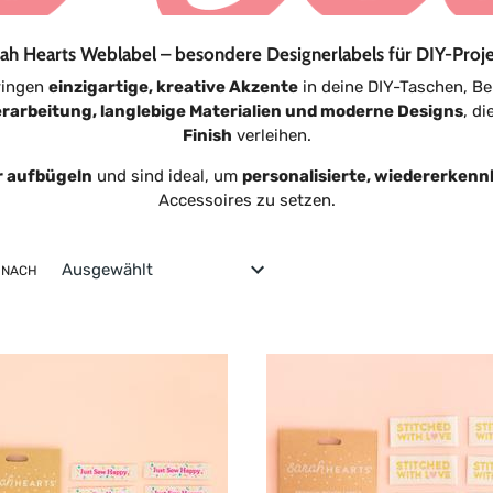
l
u
ah Hearts Weblabel – besondere Designerlabels für DIY-Proj
ringen
einzigartige, kreative Akzente
in deine DIY-Taschen, Be
n
rarbeitung, langlebige Materialien und moderne Designs
, d
Finish
verleihen.
g
r aufbügeln
und sind ideal, um
personalisierte, wiedererkenn
:
Accessoires zu setzen.
 NACH