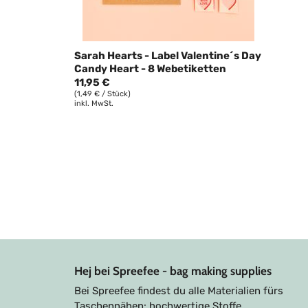
Sarah Hearts - Label Valentine´s Day
Candy Heart - 8 Webetiketten
11,95 €
(1,49 € / Stück)
inkl. MwSt.
Hej bei Spreefee - bag making supplies
Bei Spreefee findest du alle Materialien fürs
Taschennähen: hochwertige Stoffe,