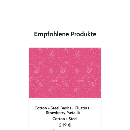
Material
100 % Baumwolle
Stoffbreite
112 cm
Empfohlene Produkte
Cotton
+
Steel
Basics
-
Clusters
-
Strawberry
Metallic
Cotton + Steel Basics - Clusters -
Strawberry Metallic
Cotton + Steel
2,19 €