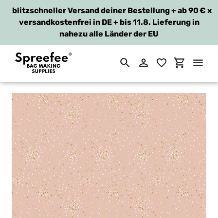
blitzschneller Versand deiner Bestellung + ab 90 €
x
versandkostenfrei in DE + bis 11.8. Lieferung in
nahezu alle Länder der EU
Suchen
Einloggen
Einkaufsw
Direkt
zum
Inhalt