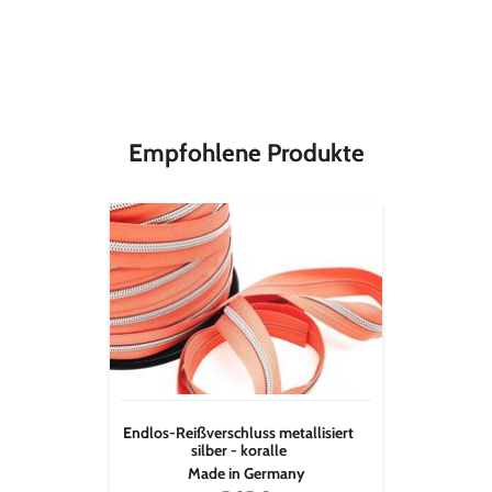
Material
55 % Leinen, 45%
Baumwolle
Stoffbreite
110 cm
Empfohlene Produkte
Endlos-
Reißverschluss
metallisiert
silber
-
koralle
Endlos-Reißverschluss metallisiert
silber - koralle
Made in Germany