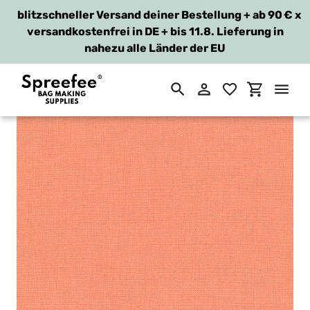
blitzschneller Versand deiner Bestellung + ab 90 €
x
versandkostenfrei in DE + bis 11.8. Lieferung in
nahezu alle Länder der EU
Suchen
Einloggen
Einkaufsw
Direkt
zum
Inhalt