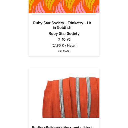
Lit
in
Goldfish
Ruby Star Society - Trinketry - Lit
in Goldfish
Ruby Star Society
2,19 €
(21,90 € / Meter)
inkl. MwSt.
Endlos-
Reißverschluss
metallisiert
silber
-
pumpkin
orange
Endlos-Reißverschluss metallisiert