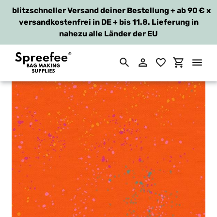
blitzschneller Versand deiner Bestellung + ab 90 €
x
versandkostenfrei in DE + bis 11.8. Lieferung in
nahezu alle Länder der EU
Suchen
Einloggen
Einkaufsw
Direkt
zum
Inhalt