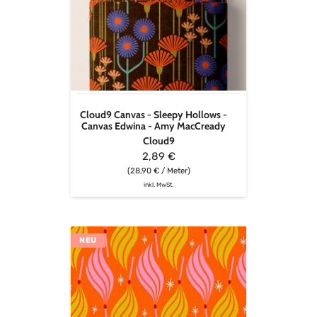
-
Sleepy
Hollows
-
Canvas
Edwina
-
Amy
Cloud9 Canvas - Sleepy Hollows -
MacCready
Canvas Edwina - Amy MacCready
Cloud9
2,89 €
(28,90 € / Meter)
inkl. MwSt.
Ruby
NEU
Star
Society
-
Trinketry
-