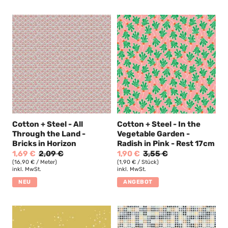
Cotton + Steel - All
Cotton + Steel - In the
Through the Land -
Vegetable Garden -
Bricks in Horizon
Radish in Pink - Rest 17cm
1,69 €
2,09 €
1,90 €
3,55 €
(16,90 € / Meter)
(1,90 € / Stück)
inkl. MwSt.
inkl. MwSt.
NEU
ANGEBOT