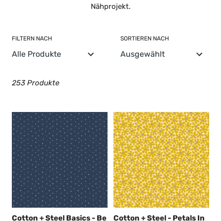
g
Nähprojekt.
:
FILTERN NACH
SORTIEREN NACH
253 Produkte
Cotton + Steel Basics - Be
Cotton + Steel - Petals In