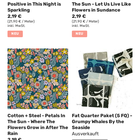
Positive in This Night is
The Sun - Let Us Live Like
Sparkling
Flowers in Sundance
2,19 €
2,19 €
(21,90 € / Meter)
(21,90 € / Meter)
inkl. MwSt.
inkl. MwSt.
NEU
NEU
Cotton + Steel - Petals In
Fat Quarter Paket (5 FQ) -
The Sun - Where The
Grumpy Whales By the
Flowers Grow in After The
Seaside
Rain
Ausverkauft
2,19 €