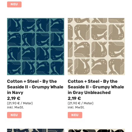
NEU
Cotton + Steel - By the
Cotton + Steel - By the
Seaside II - Grumpy Whale
Seaside II - Grumpy Whale
in Navy
in Gray Unbleached
2,19 €
2,19 €
(21,90 € / Meter)
(21,90 € / Meter)
inkl. MwSt.
inkl. MwSt.
NEU
NEU