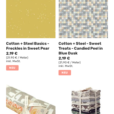
Cotton + Steel Basics -
Cotton + Steel - Sweet
Freckles in Sweet Pear
Treats - Candied Peel in
Blue Dusk
2,19 €
(21,90 € / Meter)
2,19 €
inkl. MwSt.
(21,90 € / Meter)
inkl. MwSt.
NEU
NEU