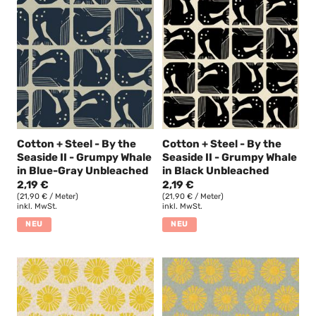
Cotton + Steel - By the
Cotton + Steel - By the
Seaside II - Grumpy Whale
Seaside II - Grumpy Whale
in Blue-Gray Unbleached
in Black Unbleached
2,19 €
2,19 €
(21,90 € / Meter)
(21,90 € / Meter)
inkl. MwSt.
inkl. MwSt.
NEU
NEU