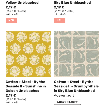
Yellow Unbleached
Sky Blue Unbleached
2,19 €
2,19 €
(21,90 € / Meter)
(21,90 € / Meter)
inkl. MwSt.
inkl. MwSt.
NEU
NEU
Cotton + Steel - By the
Cotton + Steel - By the
Seaside II - Sunshine in
Seaside II - Grumpy Whale
Golden Unbleached
in Sky Blue Unbleached
2,19 €
Ausverkauft
(21,90 € / Meter)
AUSVERKAUFT
inkl. MwSt.