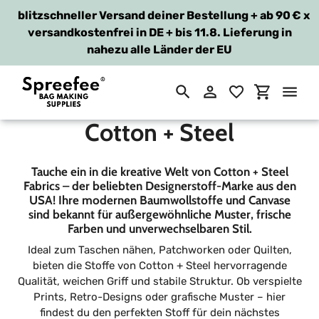
blitzschneller Versand deiner Bestellung + ab 90 €
x
versandkostenfrei in DE + bis 11.8. Lieferung in
nahezu alle Länder der EU
Suchen
Einloggen
Einkaufsw
Direkt
S
zum
Cotton + Steel
Inhalt
a
Tauche ein in die kreative Welt von Cotton + Steel
m
Fabrics – der beliebten Designerstoff-Marke aus den
USA! Ihre modernen Baumwollstoffe und Canvase
m
sind bekannt für außergewöhnliche Muster, frische
Farben und unverwechselbaren Stil.
l
Ideal zum Taschen nähen, Patchworken oder Quilten,
bieten die Stoffe von Cotton + Steel hervorragende
u
Qualität, weichen Griff und stabile Struktur. Ob verspielte
n
Prints, Retro-Designs oder grafische Muster – hier
findest du den perfekten Stoff für dein nächstes