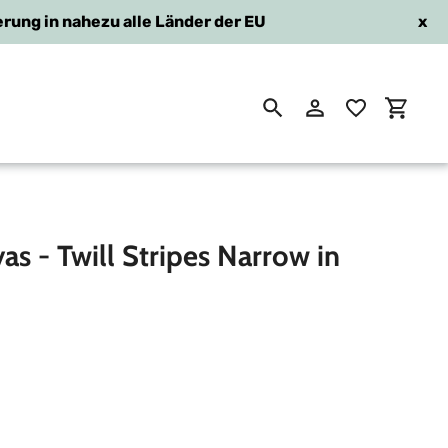
erung in nahezu alle Länder der EU
x
Suchen
Einloggen
Einkau
s - Twill Stripes Narrow in