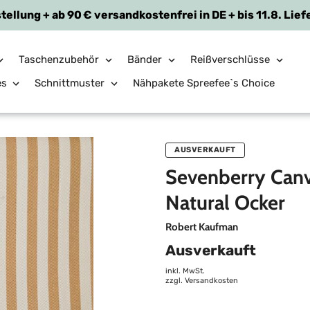
tellung + ab 90 € versandkostenfrei in DE + bis 11.8. Lief
Taschenzubehör
Bänder
Reißverschlüsse
es
Schnittmuster
Nähpakete Spreefee`s Choice
AUSVERKAUFT
Sevenberry Canva
Natural Ocker
Robert Kaufman
Ausverkauft
inkl. MwSt.
zzgl.
Versandkosten