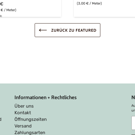
 €
(3,00 € / Meter)
 € / Meter)
t.
ZURÜCK ZU FEATURED
Informationen + Rechtliches
N
Über uns
Au
u
Kontakt
A
d
Öffnungszeiten
S
Versand
u
Zahlungsarten