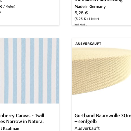
 €
senfgelb
Made in Germany
 € / Meter)
5,25 €
t.
(5,25 € / Meter)
inkl. MwSt.
nberry
Gurtband
AUSVERKAUFT
as
Baumwolle
30mm
–
pes
senfgelb
ow
ral
a
nberry Canvas - Twill
Gurtband Baumwolle 30
pes Narrow in Natural
– senfgelb
a
rt Kaufman
Ausverkauft