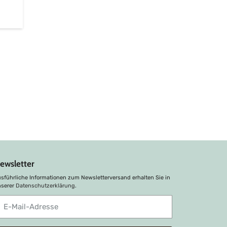
ewsletter
sführliche Informationen zum Newsletterversand erhalten Sie in
nserer
Datenschutzerklärung
.
bonnieren
ie
nsere