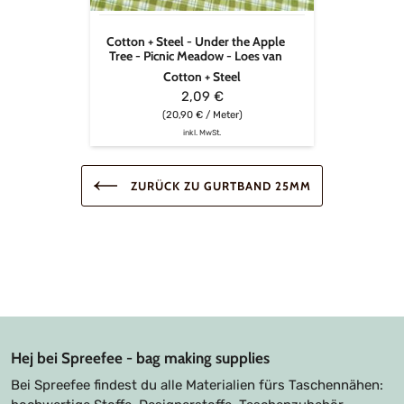
-
Picnic
Cotton + Steel - Under the Apple
Meadow
Tree - Picnic Meadow - Loes van
-
Oosten
Cotton + Steel
Loes
van
2,09 €
Oosten
(20,90 € / Meter)
inkl. MwSt.
ZURÜCK ZU GURTBAND 25MM
Hej bei Spreefee - bag making supplies
Bei Spreefee findest du alle Materialien fürs Taschennähen: