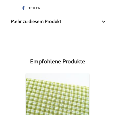
TEILEN
Mehr zu diesem Produkt
Material
100 % Baumwolle
Breite
25 mm
Empfohlene Produkte
Cotton
+
Steel
-
Under
the
Apple
Tree