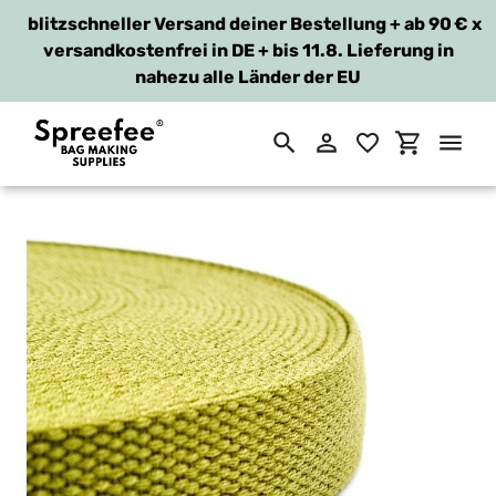
blitzschneller Versand deiner Bestellung + ab 90 €
x
versandkostenfrei in DE + bis 11.8. Lieferung in
nahezu alle Länder der EU
Suchen
Einloggen
Einkaufsw
Direkt
zum
Inhalt