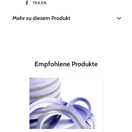
TEILEN
Mehr zu diesem Produkt
Material
100 % Baumwolle
Breite
30 mm
Empfohlene Produkte
Endlos-
Reißverschluss
metallisiert
silbergrau
-
flieder