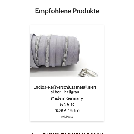
Empfohlene Produkte
Endlos-
Reißverschluss
metallisiert
silber
-
hellgrau
Endlos-Reißverschluss metallisiert
silber - hellgrau
Made in Germany
5,25 €
(5,25 € / Meter)
inkl. MwSt.