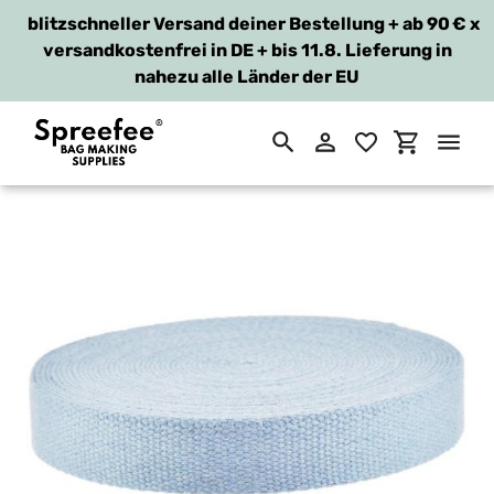
blitzschneller Versand deiner Bestellung + ab 90 €
x
versandkostenfrei in DE + bis 11.8. Lieferung in
nahezu alle Länder der EU
Suchen
Einloggen
Einkaufsw
Direkt
zum
Inhalt