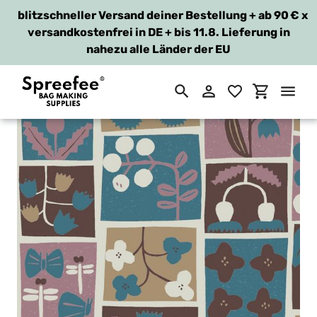
blitzschneller Versand deiner Bestellung + ab 90 €
x
versandkostenfrei in DE + bis 11.8. Lieferung in
nahezu alle Länder der EU
Suchen
Einloggen
Einkaufsw
Direkt
zum
Inhalt