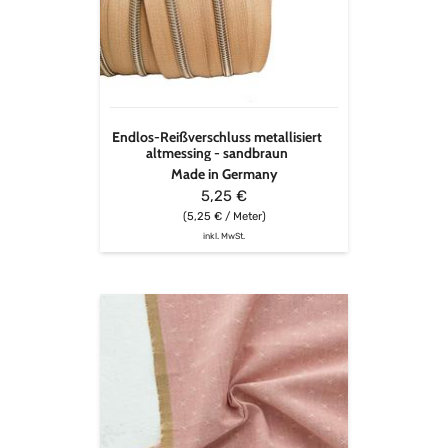
altmessing
-
sandbraun
Endlos-Reißverschluss metallisiert
altmessing - sandbraun
Made in Germany
5,25 €
(5,25 € / Meter)
inkl. MwSt.
Fableism
-
Sprout
Wovens
in
Wild
Rose