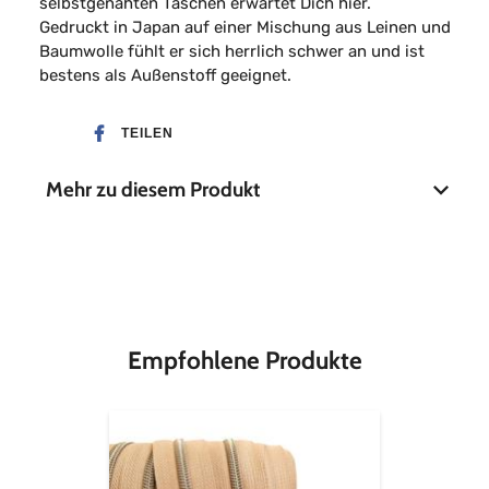
selbstgenähten Taschen erwartet Dich hier.
Gedruckt in Japan auf einer Mischung aus Leinen und
Baumwolle fühlt er sich herrlich schwer an und ist
bestens als Außenstoff geeignet.
TEILEN
Mehr zu diesem Produkt
Material
85% Baumwolle, 15%
Leinen
Stoffbreite
110 cm
Empfohlene Produkte
Endlos-
Reißverschluss
metallisiert