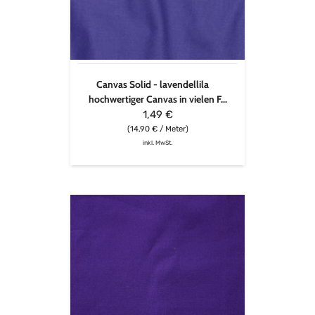
Canvas Solid - lavendellila
hochwertiger Canvas in vielen F...
1,49 €
(14,90 € / Meter)
inkl. MwSt.
ECHINO
-
Canvas
Cotton
Linen
Solid
Colour
-