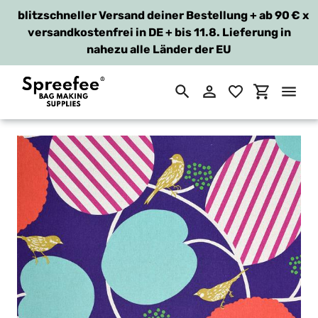
blitzschneller Versand deiner Bestellung + ab 90 €
x
versandkostenfrei in DE + bis 11.8. Lieferung in
nahezu alle Länder der EU
Suchen
Einloggen
Einkaufsw
Direkt
zum
Inhalt