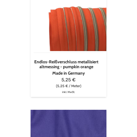
Endlos-
Reißverschluss
metallisiert
altmessing
-
pumpkin
orange
Endlos-Reißverschluss metallisiert
altmessing - pumpkin orange
Made in Germany
5,25 €
(5,25 € / Meter)
inkl. MwSt.
Canvas
Solid
-
lavendellila