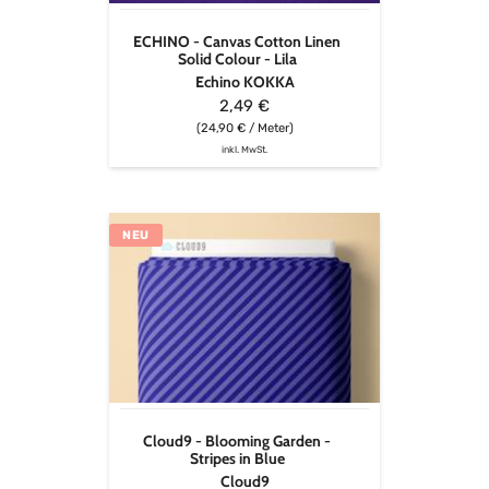
Lila
ECHINO - Canvas Cotton Linen
Solid Colour - Lila
Echino KOKKA
2,49 €
(24,90 € / Meter)
inkl. MwSt.
Cloud9
NEU
-
Blooming
Garden
-
Stripes
in
Blue
Cloud9 - Blooming Garden -
Stripes in Blue
Cloud9