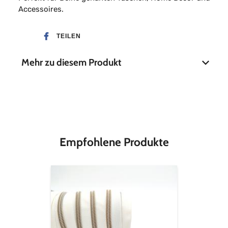
Accessoires.
TEILEN
Mehr zu diesem Produkt
Stoffbreite
112 cm
Material
100 % Baumwolle
Empfohlene Produkte
Endlos-
Reißverschluss
metallisiert
altmessing
-
cremeweiß