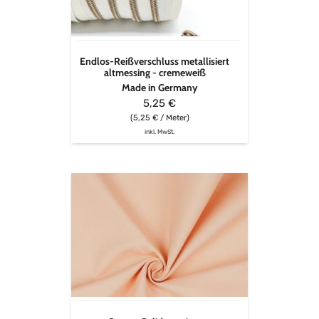
Endlos-Reißverschluss metallisiert
altmessing - cremeweiß
Made in Germany
5,25 €
(5,25 € / Meter)
inkl. MwSt.
Canvas
Solid
-
apricot