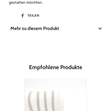
gestalten möchten.
TEILEN
Mehr zu diesem Produkt
Stoffbreite
112 cm
Material
100 % Baumwolle
Empfohlene Produkte
Endlos-
Reißverschluss
metallisiert
altmessing
-
cremeweiß