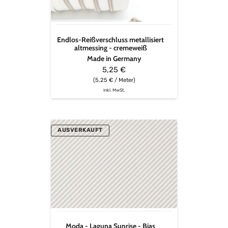
Endlos-Reißverschluss metallisiert
altmessing - cremeweiß
Made in Germany
5,25 €
(5,25 € / Meter)
inkl. MwSt.
Moda
AUSVERKAUFT
-
Laguna
Sunrise
-
Bias
Stripes
in
Stone
Moda - Laguna Sunrise - Bias