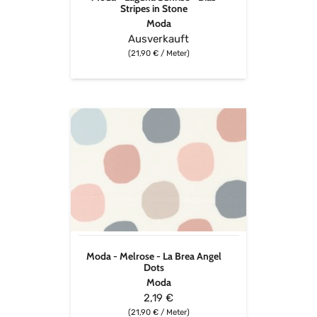
Stripes in Stone
Moda
Ausverkauft
(21,90 € / Meter)
Moda
-
Melrose
-
La
Brea
Angel
Dots
Moda - Melrose - La Brea Angel
Dots
Moda
2,19 €
(21,90 € / Meter)