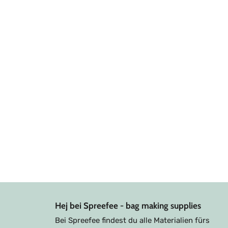
Hej bei Spreefee - bag making supplies
Bei Spreefee findest du alle Materialien fürs