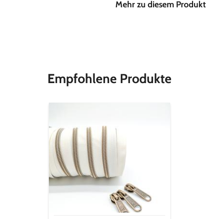
Mehr zu diesem Produkt
Material
Stoffbreite
Empfohlene Produkte
Endlos-
Reißverschluss
metallisiert
altmessing
-
cremeweiß