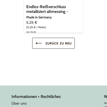
Endlos-Reißverschluss
metallisiert altmessing -
cremeweiß
Made in Germany
5,25 €
(5,25 € / Meter)
inkl. MwSt.
ZURÜCK ZU NEU
Informationen + Rechtliches
N
Über uns
Au
u