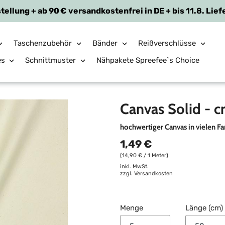
tellung + ab 90 € versandkostenfrei in DE + bis 11.8. Lief
Taschenzubehör
Bänder
Reißverschlüsse
es
Schnittmuster
Nähpakete Spreefee`s Choice
Canvas Solid - 
hochwertiger Canvas in vielen F
1,49 €
(14,90 € / 1 Meter)
inkl. MwSt.
zzgl.
Versandkosten
Menge
Länge (cm)