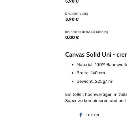
5,90 €
DHL Kleinpaket
3,90 €
Ich hole ab in 82205 Gilching
0,00 €
Canvas Solid Uni - cr
Material: 100% Baumwoll
Breite: 140 cm
Gewicht: 225g/ m²
Ein toller, hochwertiger, mitt
Super zu kombinieren und perf
TEILEN