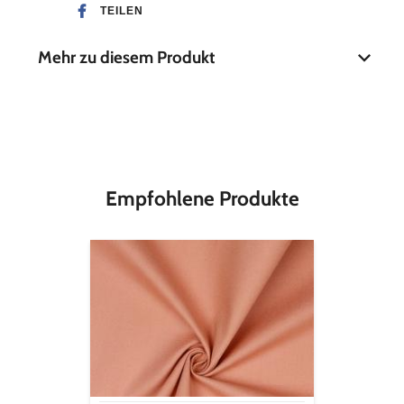
TEILEN
Mehr zu diesem Produkt
Material
100 % Bio-Baumwolle
Stoffbreite
112 cm
Empfohlene Produkte
Canvas
Solid
-
peach