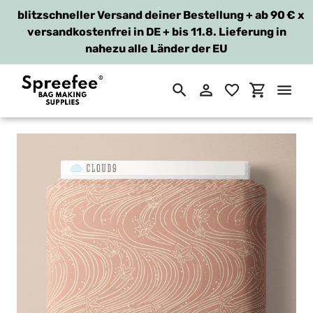
blitzschneller Versand deiner Bestellung + ab 90 €
x
versandkostenfrei in DE + bis 11.8. Lieferung in
nahezu alle Länder der EU
Suchen
Einloggen
Einkaufsw
Direkt
zum
Inhalt