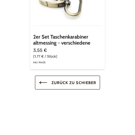
2er Set Taschenkarabiner
altmessing - verschiedene
Breiten
3,55 €
(1,77 € / Stück)
inkl. MwSt.
ZURÜCK ZU SCHIEBER