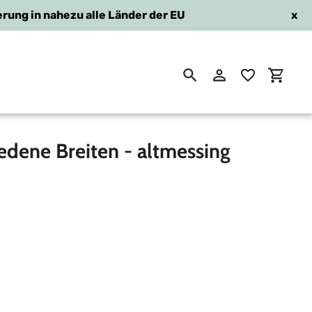
erung in nahezu alle Länder der EU
x
Suchen
Einloggen
Einkau
edene Breiten - altmessing