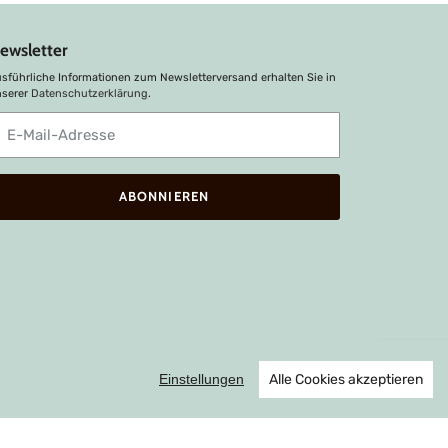
ewsletter
sführliche Informationen zum Newsletterversand erhalten Sie in
nserer
Datenschutzerklärung
.
bonnieren
ie
nsere
ailingliste
ABONNIEREN
Einstellungen
Alle Cookies akzeptieren
Instagram
Shop erstellt mit VersaCommerce.