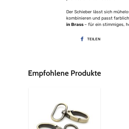
Der Schieber lässt sich mühel
kombinieren und passt farblic
in Brass
– für ein stimmiges, 
TEILEN
Empfohlene Produkte
2er
Set
Taschenkarabiner
altmessing
-
verschiedene
Breiten