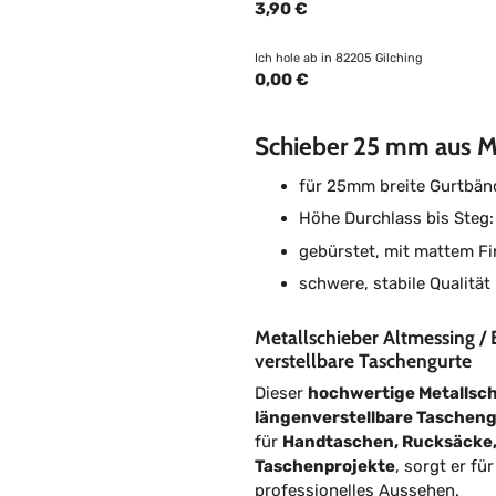
3,90 €
Ich hole ab in 82205 Gilching
0,00 €
Schieber 25 mm aus Me
für 25mm breite Gurtbän
Höhe Durchlass bis Steg:
gebürstet, mit mattem Fi
schwere, stabile Qualität
Metallschieber Altmessing / 
verstellbare Taschengurte
Dieser
hochwertige Metallsch
längenverstellbare Taschen
für
Handtaschen, Rucksäcke,
Taschenprojekte
, sorgt er fü
professionelles Aussehen.