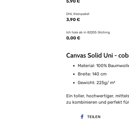
5,90 €
DHL Kleinpaket
3,90 €
Ich hole ab in 82205 Gilching
0,00 €
Canvas Solid Uni - cob
Material: 100% Baumwoll
Breite: 140 cm
Gewicht: 225g/ m²
Ein toller, hochwertiger, mitte
zu kombinieren und perfekt fü
TEILEN