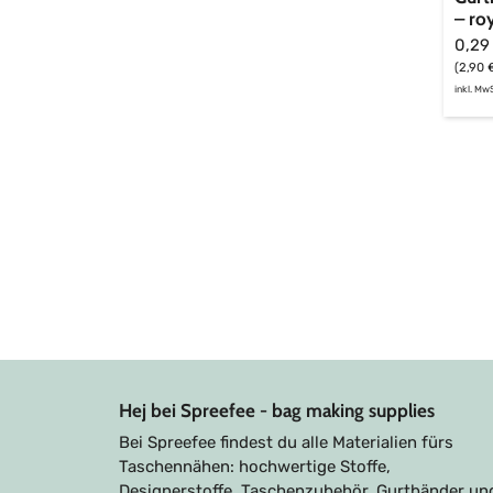
– ro
0,29
(2,90 
inkl. MwS
Hej bei Spreefee - bag making supplies
Bei Spreefee findest du alle Materialien fürs
Taschennähen: hochwertige Stoffe,
Designerstoffe, Taschenzubehör, Gurtbänder un