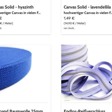
as Solid - hyazinth
Canvas Solid - lavendellila
rtiger Canvas in vielen F...
hochwertiger Canvas in vielen F..
 €
1,49 €
 € / Meter)
(14,90 € / Meter)
t.
inkl. MwSt.
band
Endlos-
mwolle
Reißverschluss
m
metallisiert
silbergrau
lblau
-
flieder
tband Baumwolle 25mm
Endlos-Reißverschluss