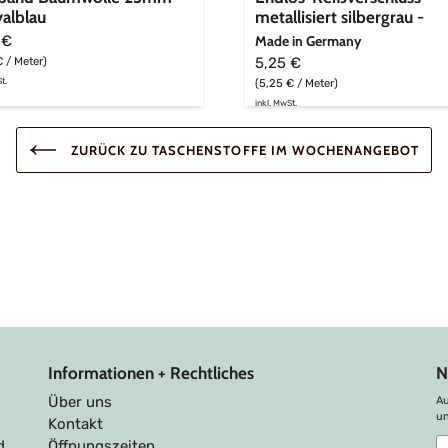
yalblau
metallisiert silbergrau -
flieder
Made in Germany
 €
5,25 €
€ / Meter)
(5,25 € / Meter)
t.
inkl. MwSt.
ZURÜCK ZU TASCHENSTOFFE IM WOCHENANGEBOT
Informationen + Rechtliches
N
Über uns
Au
u
Kontakt
A
d
Öffnungszeiten