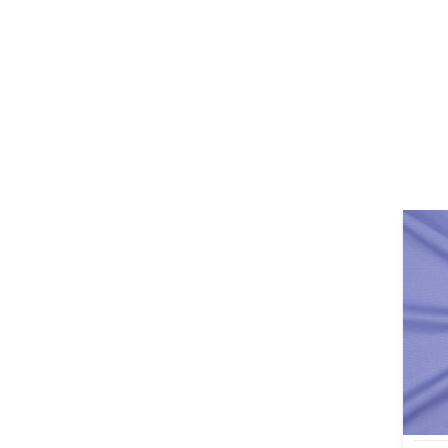
Canv
Soli
-
hyaz