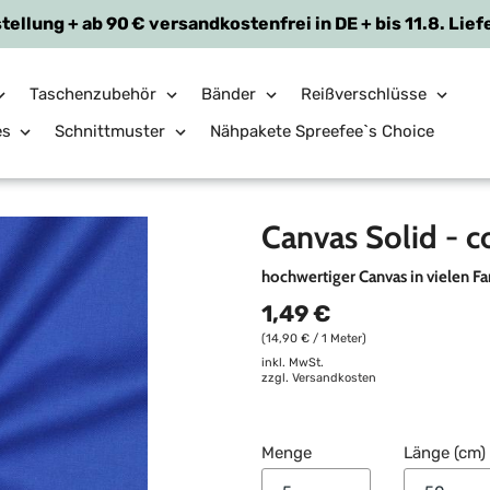
tellung + ab 90 € versandkostenfrei in DE + bis 11.8. Lief
Taschenzubehör
Bänder
Reißverschlüsse
es
Schnittmuster
Nähpakete Spreefee`s Choice
Canvas Solid - c
hochwertiger Canvas in vielen F
1,49 €
(14,90 € / 1 Meter)
inkl. MwSt.
zzgl.
Versandkosten
Menge
Länge (cm)