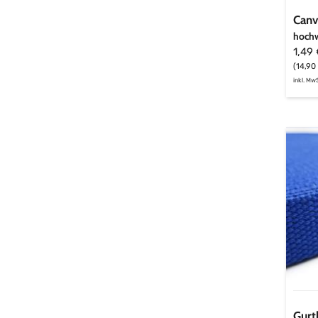
Canv
hochwe
1,49
(14,90
inkl. MwS
Gurt
Bau
25m
–
roya
Gur