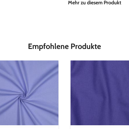
Mehr zu diesem Produkt
Material
Stoffbreite
Empfohlene Produkte
as
Canvas
d
Solid
-
inth
lavendellila