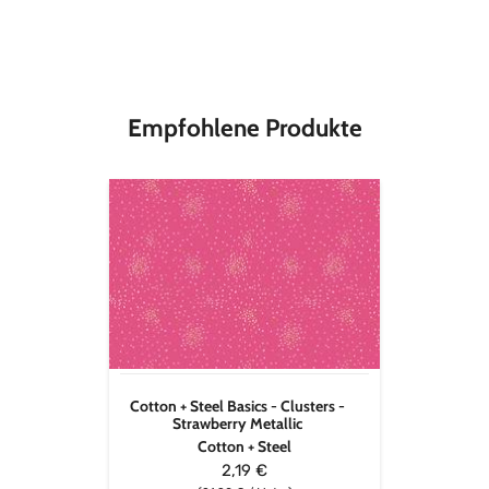
Material
100 % Baumwolle
Stoffbreite
112 cm
Empfohlene Produkte
Cotton
+
Steel
Basics
-
Clusters
-
Strawberry
Metallic
Cotton + Steel Basics - Clusters -
Strawberry Metallic
Cotton + Steel
2,19 €