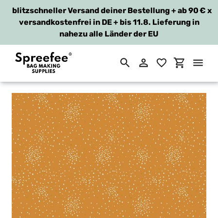
blitzschneller Versand deiner Bestellung + ab 90 €
x
versandkostenfrei in DE + bis 11.8. Lieferung in
nahezu alle Länder der EU
Suchen
Einloggen
Einkaufsw
Direkt
zum
Inhalt