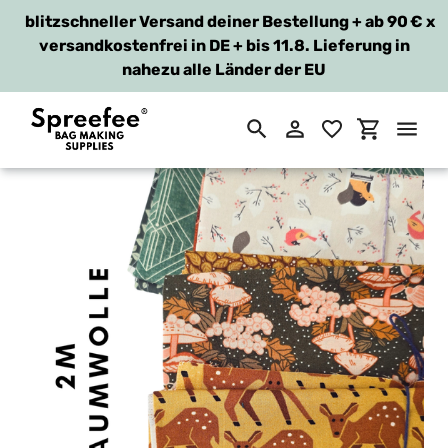
blitzschneller Versand deiner Bestellung + ab 90 €
x
versandkostenfrei in DE + bis 11.8. Lieferung in
nahezu alle Länder der EU
Suchen
Einloggen
Einkaufsw
Direkt
zum
Inhalt