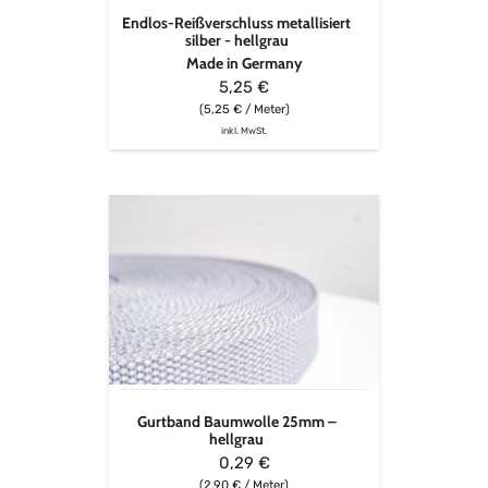
Endlos-Reißverschluss metallisiert
silber - hellgrau
Made in Germany
5,25 €
(5,25 € / Meter)
inkl. MwSt.
Gurtband
Baumwolle
25mm
–
hellgrau
Gurtband Baumwolle 25mm –
hellgrau
0,29 €
(2,90 € / Meter)