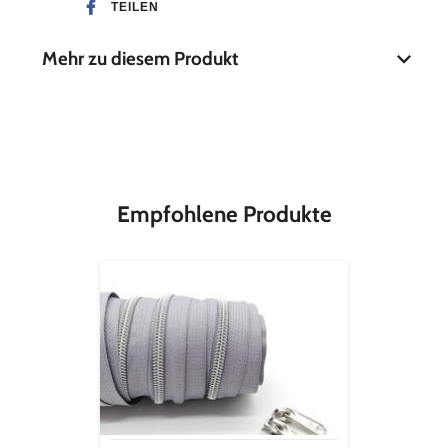
TEILEN
Mehr zu diesem Produkt
Material
100 % Baumwolle
Stoffbreite
110 cm
Empfohlene Produkte
Endlos-
Reißverschluss
metallisiert
silber
-
hellgrau